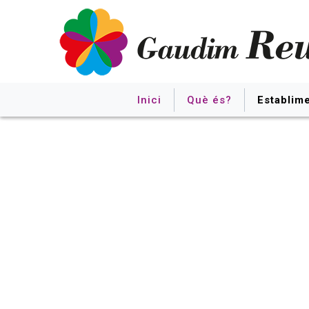
Inici
Què és?
Establim