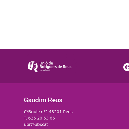
Gaudim Reus
C/Boule nº2 43201 Reus
T. 625 20 53 66
ubr@ubr.cat