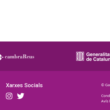
Xarxes Socials
© Ga
Cond
Avís 